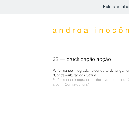
Este site foi
a n d r e a i n o c ê n
33 — crucificação acção
Performance integrada no concerto de lançame
“Contra-cultura” dos Gazua
Performance integrated in the live concert of
album “Contra-cultura”