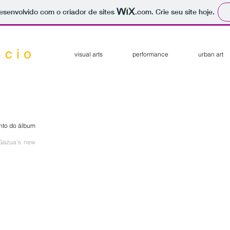
 desenvolvido com o criador de sites
.com
. Crie seu site hoje.
 c i o
visual arts
performance
urban art
nto do álbum
 Gazua's new