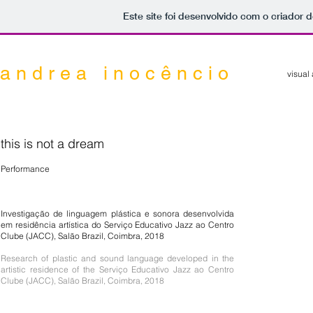
Este site foi desenvolvido com o criador d
a n d r e a i n o c ê n c i o
visual 
this is not a dream
Performance
Investigação de linguagem plástica e sonora desenvolvida
em residência artística do Serviço Educativo Jazz ao Centro
Clube (JACC), Salão Brazil, Coimbra, 2018
Research of plastic and sound language developed in the
artistic residence of the Serviço Educativo Jazz ao Centro
Clube (JACC), Salão Brazil, Coimbra, 2018